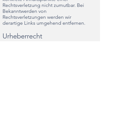
Rechtsverletzung nicht zumutbar. Bei
Bekanntwerden von
Rechtsverletzungen werden wir
derartige Links umgehend entfernen.
Urheberrecht
Die durch die Seitenbetreiber
erstellten Inhalte und Werke auf diesen
Seiten unterliegen dem deutschen
Urheberrecht. Die Vervielfältigung,
Bearbeitung, Verbreitung und jede Art
der Verwertung außerhalb der Grenzen
des Urheberrechtes bedürfen der
schriftlichen Zustimmung des
jeweiligen Autors bzw. Erstellers.
Downloads und Kopien dieser Seite
sind nur für den privaten, nicht
kommerziellen Gebrauch gestattet.
Soweit die Inhalte auf dieser Seite nicht
vom Betreiber erstellt wurden, werden
die Urheberrechte Dritter beachtet.